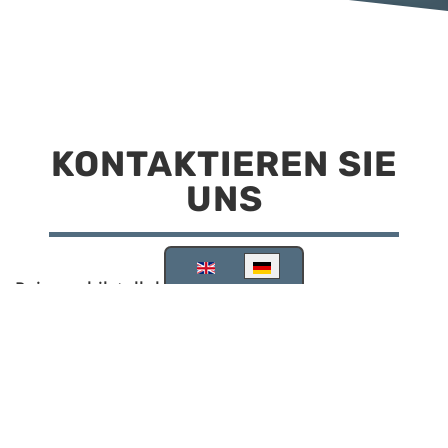
KONTAKTIEREN SIE
UNS
Sprache auswählen
Reisemobilstellplatz Scheinfeld
Kirchstraße 78
91443 Scheinfeld
09162 988748
info@stellplatz-scheinfeld.de