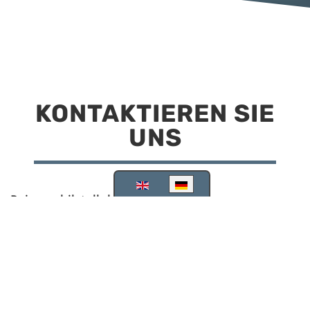
KONTAKTIEREN SIE
UNS
Sprache auswählen
Reisemobilstellplatz Scheinfeld
Kirchstraße 78
91443 Scheinfeld
09162 988748
info@stellplatz-scheinfeld.de