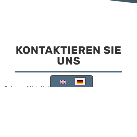
KONTAKTIEREN SIE
UNS
Sprache auswählen
Reisemobilstellplatz Scheinfeld
Kirchstraße 78
91443 Scheinfeld
09162 988748
info@stellplatz-scheinfeld.de