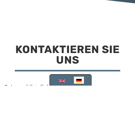
KONTAKTIEREN SIE
UNS
Sprache auswählen
Reisemobilstellplatz Scheinfeld
Kirchstraße 78
91443 Scheinfeld
09162 988748
info@stellplatz-scheinfeld.de