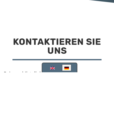
KONTAKTIEREN SIE
UNS
Sprache auswählen
Reisemobilstellplatz Scheinfeld
Kirchstraße 78
91443 Scheinfeld
09162 988748
info@stellplatz-scheinfeld.de